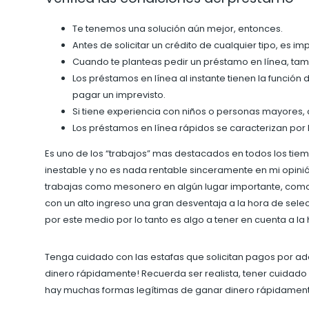
Te tenemos una solución aún mejor, entonces.
Antes de solicitar un crédito de cualquier tipo, es 
Cuando te planteas pedir un préstamo en línea, tam
Los préstamos en línea al instante tienen la función 
pagar un imprevisto.
Si tiene experiencia con niños o personas mayores,
Los préstamos en línea rápidos se caracterizan por
Es uno de los “trabajos” mas destacados en todos los tie
inestable y no es nada rentable sinceramente en mi opini
trabajas como mesonero en algún lugar importante, como e
con un alto ingreso una gran desventaja a la hora de selec
por este medio por lo tanto es algo a tener en cuenta a l
Tenga cuidado con las estafas que solicitan pagos por ad
dinero rápidamente! Recuerda ser realista, tener cuidado c
hay muchas formas legítimas de ganar dinero rápidamen