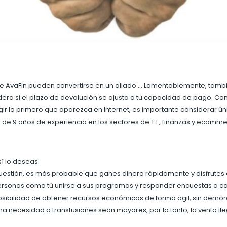
de AvaFin pueden convertirse en un aliado … Lamentablemente, tam
a si el plazo de devolución se ajusta a tu capacidad de pago. Con ta
egir lo primero que aparezca en Internet, es importante considerar
s de 9 años de experiencia en los sectores de T.I., finanzas y ecom
í lo deseas.
cuestión, es más probable que ganes dinero rápidamente y disfrutes 
rsonas como tú unirse a sus programas y responder encuestas a cam
posibilidad de obtener recursos económicos de forma ágil, sin demor
a necesidad a transfusiones sean mayores, por lo tanto, la venta 