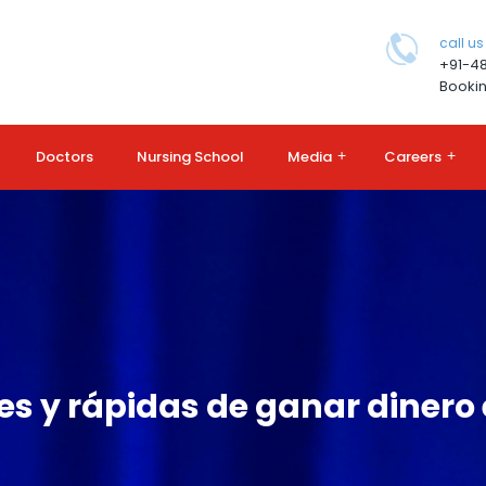
call us
+91-4
Bookin
Doctors
Nursing School
Media
+
Careers
+
es y rápidas de ganar dinero