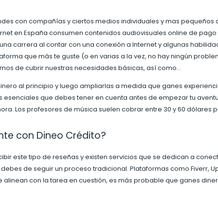
ndes con compañías y ciertos medios individuales y mas pequeños 
ernet en España consumen contenidos audiovisuales online de pago 
una carrera al contar con una conexión a Internet y algunas habilida
ataforma que más te guste (o en varias a la vez, no hay ningún prob
emos de cubrir nuestras necesidades básicas, así como…
nero al principio y luego ampliarlas a medida que ganes experienci
os esenciales que debes tener en cuenta antes de empezar tu aventur
ra. Los profesores de música suelen cobrar entre 30 y 60 dólares po
nte con Dineo Crédito?
bir este tipo de reseñas y existen servicios que se dedican a conec
 debes de seguir un proceso tradicional. Plataformas como Fiverr,
e alinean con la tarea en cuestión, es más probable que ganes diner