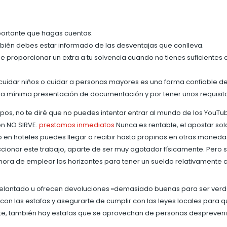
importante que hagas cuentas.
bién debes estar informado de las desventajas que conlleva.
de proporcionar un extra a tu solvencia cuando no tienes suficientes a
 cuidar niños o cuidar a personas mayores es una forma confiable d
 la mínima presentación de documentación y por tener unos requisito
mpos, no te diré que no puedes intentar entrar al mundo de los YouT
ón NO SIRVE.
prestamos inmediatos
Nunca es rentable, el apostar so
n hoteles puedes llegar a recibir hasta propinas en otras monedas 
cionar este trabajo, aparte de ser muy agotador físicamente. Pero si
a hora de emplear los horizontes para tener un sueldo relativamente 
elantado u ofrecen devoluciones «demasiado buenas para ser verdad».
on las estafas y asegurarte de cumplir con las leyes locales para qu
te, también hay estafas que se aprovechan de personas despreveni