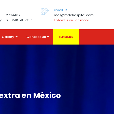
email us:
83 - 2734407
mail@mdchospital.com
g: +91-7510 58 53 54
Follow Us on Facebook
Gallery
+
Contact Us
+
TENDERS
 extra en México