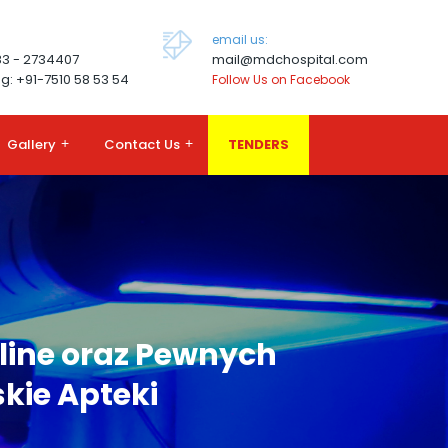
email us:
83 - 2734407
mail@mdchospital.com
g: +91-7510 58 53 54
Follow Us on Facebook
Gallery
+
Contact Us
+
TENDERS
line oraz Pewnych
kie Apteki