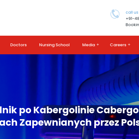
call us
+91-4
Bookin
Doctors
Nursing School
Media
+
Careers
+
nik po Kabergolinie Cabergo
ach Zapewnianych przez Pols