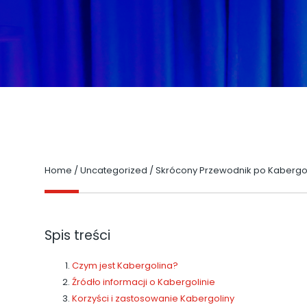
Home
/
Uncategorized
/
Skrócony Przewodnik po Kabergol
Spis treści
Czym jest Kabergolina?
Źródło informacji o Kabergolinie
Korzyści i zastosowanie Kabergoliny